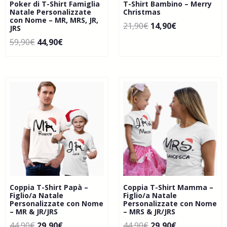
Poker di T-Shirt Famiglia
T-Shirt Bambino – Merry
Natale Personalizzate
Christmas
con Nome – MR, MRS, JR,
21,90
€
14,90
€
JRS
59,90
€
44,90
€
Coppia T-Shirt Papà –
Coppia T-Shirt Mamma –
Figlio/a Natale
Figlio/a Natale
Personalizzate con Nome
Personalizzate con Nome
– MR & JR/JRS
– MRS & JR/JRS
44,90
€
29,90
€
44,90
€
29,90
€