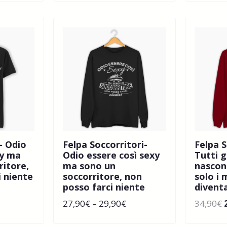
– Odio
Felpa Soccorritori-
Felpa S
xy ma
Odio essere così sexy
Tutti g
ritore,
ma sono un
nascon
i niente
soccorritore, non
solo i 
posso farci niente
divent
27,90
€
–
29,90
€
34,90
€