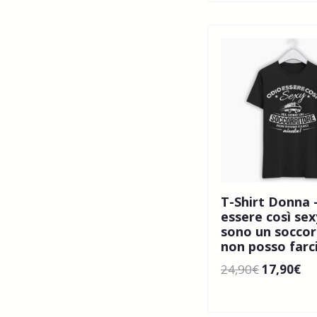
T-Shirt Donna 
essere così se
sono un soccor
non posso farc
24,90
€
17,90
€