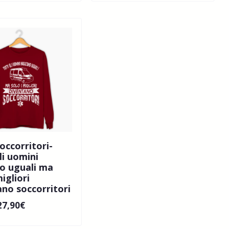
occorritori-
li uomini
o uguali ma
migliori
ano soccorritori
27,90
€