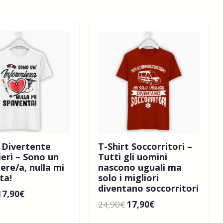
t Divertente
T-Shirt Soccorritori –
ieri – Sono un
Tutti gli uomini
ere/a, nulla mi
nascono uguali ma
ta!
solo i migliori
diventano soccorritori
17,90
€
24,90
€
17,90
€