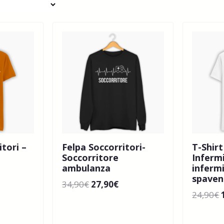
itori –
Felpa Soccorritori-
T-Shir
Soccorritore
Inferm
ambulanza
infermi
spaven
34,90
€
27,90
€
24,90
€