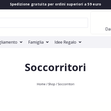
Spedizione gratuita per ordini superiori a 59 euro
Dai
gliamento
Famiglia
Idee Regalo
Soccorritori
Home
/
Shop
/ Soccorritori