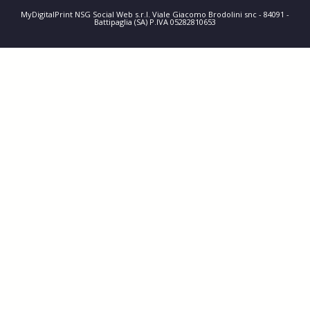
MyDigitalPrint NSG Social Web s.r.l. Viale Giacomo Brodolini snc - 84091 -
Battipaglia (SA) P.IVA 05282810653