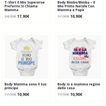
T-Shirt Il Mio Supereroe
Body Bimbo/Bimba – Il
Preferito Si Chiama
Mio Primo Natale Con
Mamma
Mamma e Papà
24,90
€
17,90
€
17,90
€
10,90
€
Body Mamma sono il tuo
Body Io e mamma regine
principe
della casa
17,90
€
10,90
€
17,90
€
10,90
€