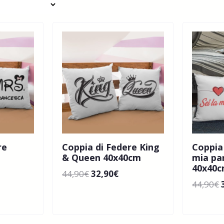
re
Coppia di Federe King
Coppia 
& Queen 40x40cm
mia pa
40x40
44,90
€
32,90
€
44,90
€