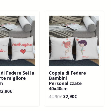
di Federe Sei la
Coppia di Federe
rte migliore
Bambini
cm
Personalizzate
40x40cm
32,90
€
44,90
€
32,90
€