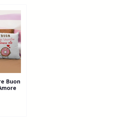
re Buon
 Amore