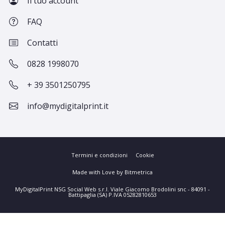
Il tuo account
FAQ
Contatti
0828 1998070
+ 39 3501250795
info@mydigitalprint.it
Termini e condizioni
Cookie
Made with Love by Bitmetrica
MyDigitalPrint NSG Social Web s.r.l. Viale Giacomo Brodolini snc - 84091 -
Battipaglia (SA) P.IVA 05282810653