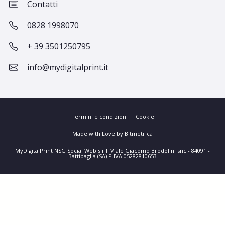
Contatti
0828 1998070
+ 39 3501250795
info@mydigitalprint.it
Termini e condizioni
Cookie
Made with Love by Bitmetrica
MyDigitalPrint NSG Social Web s.r.l. Viale Giacomo Brodolini snc - 84091 -
Battipaglia (SA) P.IVA 05282810653