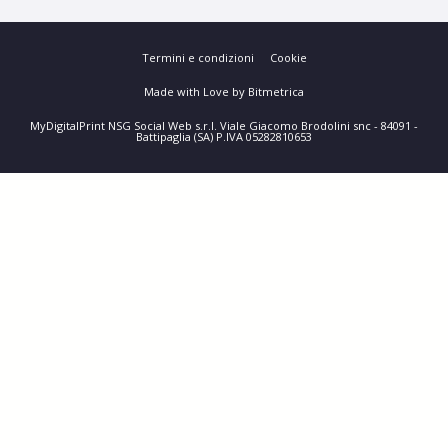
Termini e condizioni
Cookie
Made with Love by Bitmetrica
MyDigitalPrint NSG Social Web s.r.l. Viale Giacomo Brodolini snc - 84091 -
Battipaglia (SA) P.IVA 05282810653