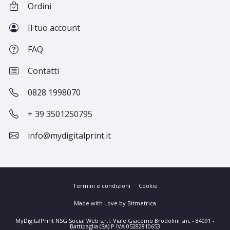
Ordini
Il tuo account
FAQ
Contatti
0828 1998070
+ 39 3501250795
info@mydigitalprint.it
Termini e condizioni
Cookie
Made with Love by Bitmetrica
MyDigitalPrint NSG Social Web s.r.l. Viale Giacomo Brodolini snc - 84091 -
Battipaglia (SA) P.IVA 05282810653