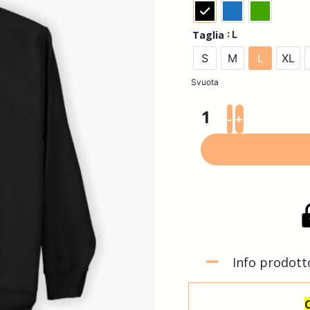
: L
Taglia
S
M
L
XL
Svuota
-
+
Info prodott