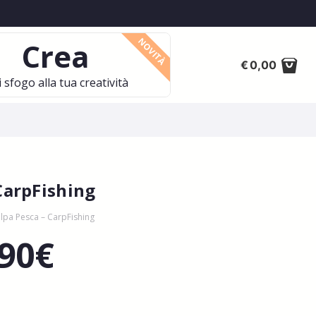
NOVITÀ
Crea
€
0,00
 sfogo alla tua creatività
CarpFishing
elpa Pesca – CarpFishing
,90
€