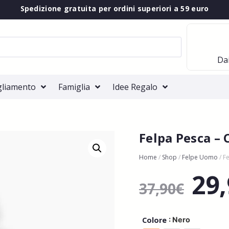
Spedizione gratuita per ordini superiori a 59 euro
Dai
gliamento
Famiglia
Idee Regalo
Felpa Pesca – 
Home
/
Shop
/
Felpe Uomo
/ F
29
37,90
€
: Nero
Colore