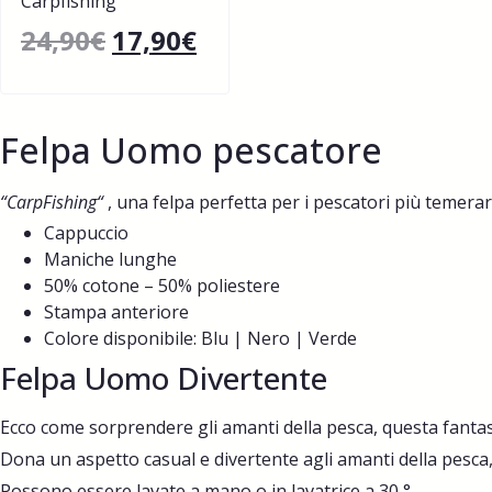
Carpfishing
24,90
€
17,90
€
Felpa Uomo pescatore
“C
arpFishing“
, una felpa perfetta per i pescatori più temerar
Cappuccio
Maniche lunghe
50% cotone – 50% poliestere
Stampa anteriore
Colore disponibile: Blu | Nero | Verde
Felpa Uomo Divertente
Ecco come sorprendere gli amanti della pesca, questa fantasti
Dona un aspetto casual e divertente agli amanti della pesca
Possono essere lavate a mano o in lavatrice a 30 °