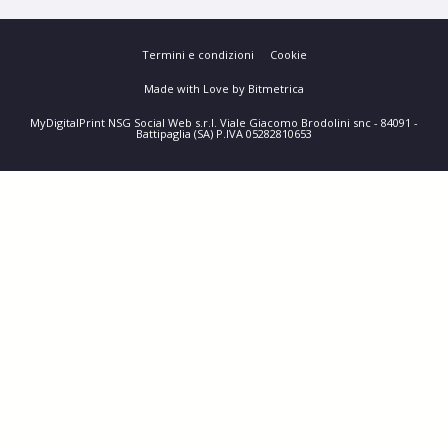
Termini e condizioni
Cookie
Made with Love by Bitmetrica
MyDigitalPrint NSG Social Web s.r.l. Viale Giacomo Brodolini snc - 84091 -
Battipaglia (SA) P.IVA 05282810653