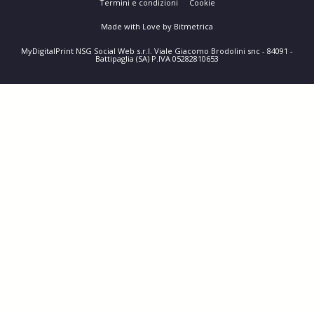
Termini e condizioni
Cookie
Made with Love by Bitmetrica
MyDigitalPrint NSG Social Web s.r.l. Viale Giacomo Brodolini snc - 84091 -
Battipaglia (SA) P.IVA 05282810653