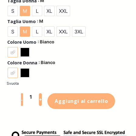
: M
Taglia Donna
S
M
L
XL
XXL
: M
Taglia Uomo
S
M
L
XL
XXL
3XL
: Bianco
Colore Uomo
: Bianco
Colore Donna
Svuota
-
+
Aggiungi al carrello