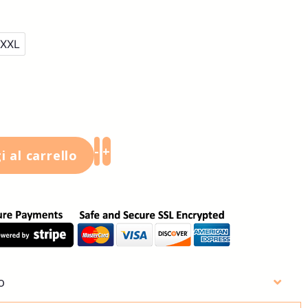
XXL
-
+
 al carrello
o