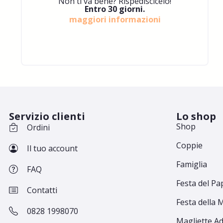
Non ti va bene? Rispediscicelo!
Entro 30 giorni.
maggiori informazioni
Servizio clienti
Lo shop
Shop
Ordini
Coppie
Il tuo account
Famiglia
FAQ
Festa del Pa
Contatti
Festa della
0828 1998070
Magliette Ad