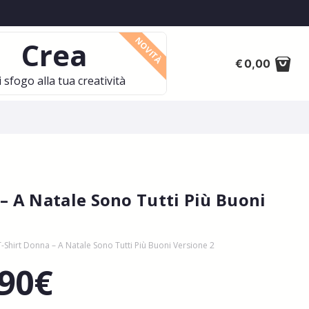
NOVITÀ
Crea
€
0,00
 sfogo alla tua creatività
– A Natale Sono Tutti Più Buoni
T-Shirt Donna – A Natale Sono Tutti Più Buoni Versione 2
,90
€