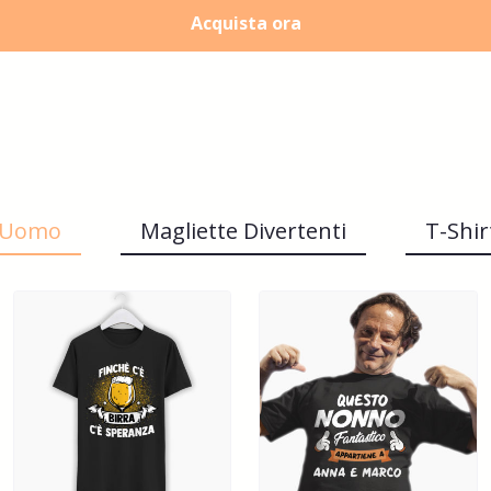
Acquista ora
t Uomo
Magliette Divertenti
T-Shi