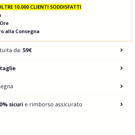
OLTRE 10.000 CLIENTI SODDISFATTI
m
 Ore
o alla Consegna
tuita da:
59€
 taglie
segna
0% sicuri
e rimborso assicurato