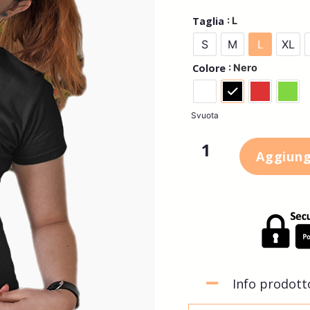
: L
Taglia
S
M
L
XL
: Nero
Colore
Svuota
Aggiungi
Info prodott