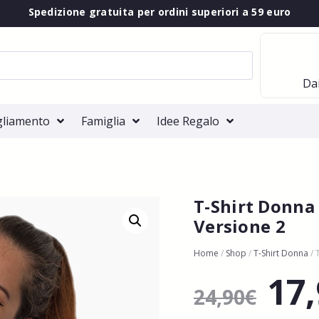
Spedizione gratuita per ordini superiori a 59 euro
Dai
gliamento
Famiglia
Idee Regalo
T-Shirt Donna 
Versione 2
Home
/
Shop
/
T-Shirt Donna
/ 
17
24,90
€