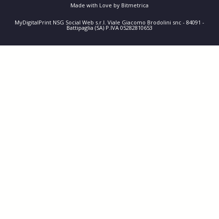
Made with Love by Bitmetrica
MyDigitalPrint NSG Social Web s.r.l. Viale Giacomo Brodolini snc - 84091 -
Battipaglia (SA) P.IVA 05282810653