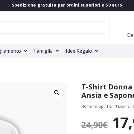
Spedizione gratuita per ordini superiori a 59 euro
Dai
gliamento
Famiglia
Idee Regalo
T-Shirt Donna
Ansia e Sapon
Home
/
Shop
/
T-Shirt Donna
/ 
17
24,90
€