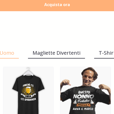
Acquista ora
t Uomo
Magliette Divertenti
T-Shi