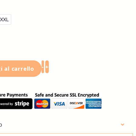
XXL
-
+
 al carrello
o