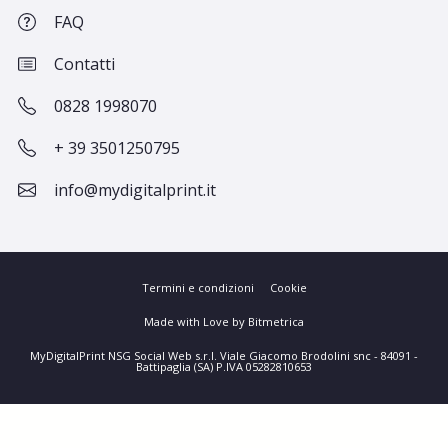
FAQ
Contatti
0828 1998070
+ 39 3501250795
info@mydigitalprint.it
Termini e condizioni
Cookie
Made with Love by Bitmetrica
MyDigitalPrint NSG Social Web s.r.l. Viale Giacomo Brodolini snc - 84091 -
Battipaglia (SA) P.IVA 05282810653