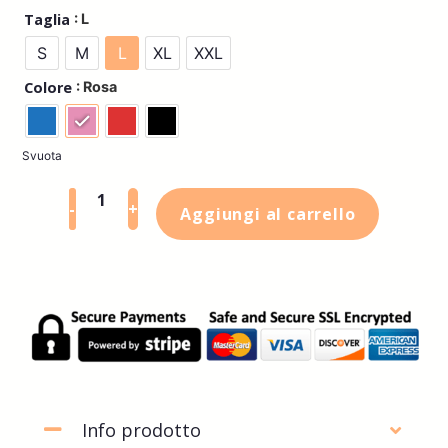
: L
Taglia
S
M
L
XL
XXL
: Rosa
Colore
Svuota
-
+
Aggiungi al carrello
Info prodotto