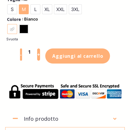
S
M
L
XL
XXL
3XL
: Bianco
Colore
Svuota
-
+
Aggiungi al carrello
Info prodotto