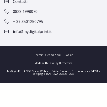
Contatti
0828 1998070
+ 39 3501250795
info@mydigitalprint.it
Termini e condizioni
Cookie
Made with Love by Bitmetrica
MyDigitalPrint NSG Social Web s.r.l. Viale Giacomo Brodolini snc - 84091 -
Battipaglia (SA) P.IVA 05282810653