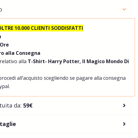
o
OLTRE 10.000 CLIENTI SODDISFATTI
m
 Ore
o alla Consegna
 relativo alla
T-Shirt- Harry Potter, Il Magico Mondo Di
 procedi all’acquisto scegliendo se pagare alla consegna
ypal.
tuita da:
59€
 taglie