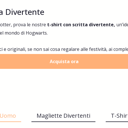
a Divertente
otter, prova le nostre
t-shirt con scritta divertente,
un’id
del mondo di Hogwarts.
i e originali, se non sai cosa regalare alle festività, ai compl
Acquista ora
t Uomo
Magliette Divertenti
T-Shi