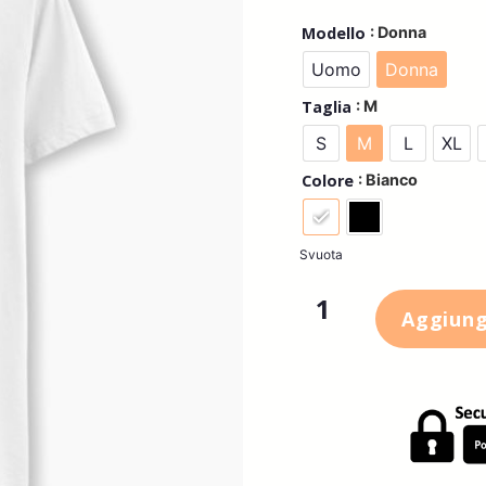
: Donna
Modello
Uomo
Donna
: M
Taglia
S
M
L
XL
: Bianco
Colore
Svuota
Aggiungi