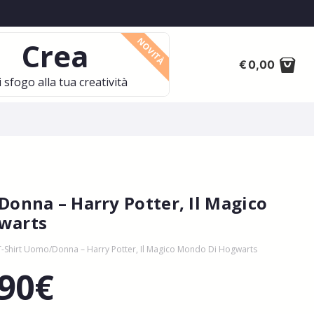
NOVITÀ
Crea
€
0,00
 sfogo alla tua creatività
Donna – Harry Potter, Il Magico
warts
T-Shirt Uomo/Donna – Harry Potter, Il Magico Mondo Di Hogwarts
,90
€