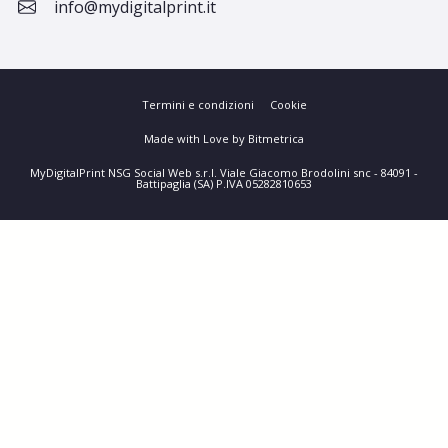
info@mydigitalprint.it
Termini e condizioni
Cookie
Made with Love by Bitmetrica
MyDigitalPrint NSG Social Web s.r.l. Viale Giacomo Brodolini snc - 84091 -
Battipaglia (SA) P.IVA 05282810653