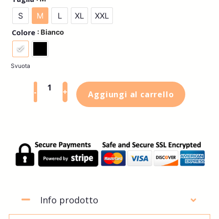
S
M
L
XL
XXL
: Bianco
Colore
Svuota
-
+
Aggiungi al carrello
Info prodotto