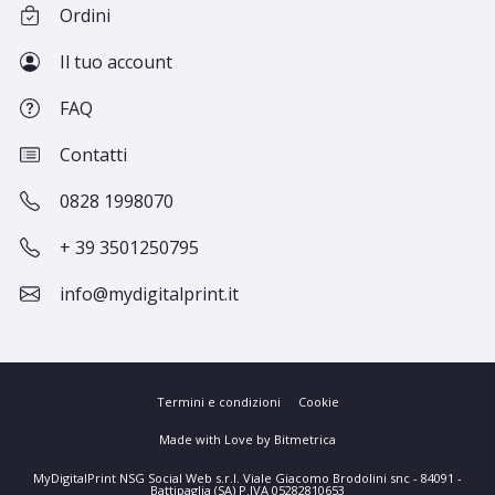
Ordini
Il tuo account
FAQ
Contatti
0828 1998070
+ 39 3501250795
info@mydigitalprint.it
Termini e condizioni
Cookie
Made with Love by Bitmetrica
MyDigitalPrint NSG Social Web s.r.l. Viale Giacomo Brodolini snc - 84091 -
Battipaglia (SA) P.IVA 05282810653