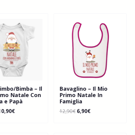
imbo/Bimba – Il
Bavaglino – Il Mio
imo Natale Con
Primo Natale In
 e Papà
Famiglia
10,90
€
12,90
€
6,90
€