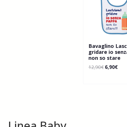
Bavaglino Lasc
gridare io sen
non so stare
12,90
€
6,90
€
Linea Baby