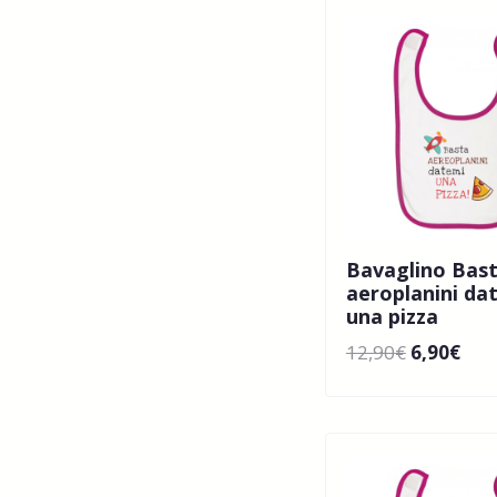
Bavaglino Bas
aeroplanini da
una pizza
12,90
€
6,90
€