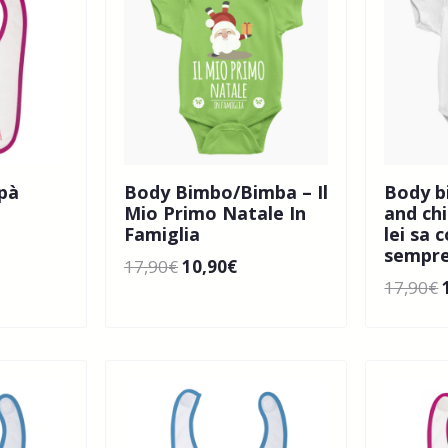
pà
Body Bimbo/Bimba – Il
Body b
Mio Primo Natale In
and ch
Famiglia
lei sa 
sempre
17,90
€
10,90
€
17,90
€