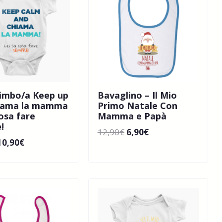
imbo/a Keep up
Bavaglino – Il Mio
iama la mamma
Primo Natale Con
cosa fare
Mamma e Papà
!
12,90
€
6,90
€
10,90
€