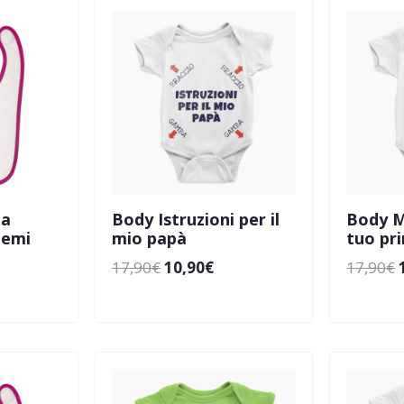
ta
Body Istruzioni per il
Body M
temi
mio papà
tuo pri
17,90
€
10,90
€
17,90
€