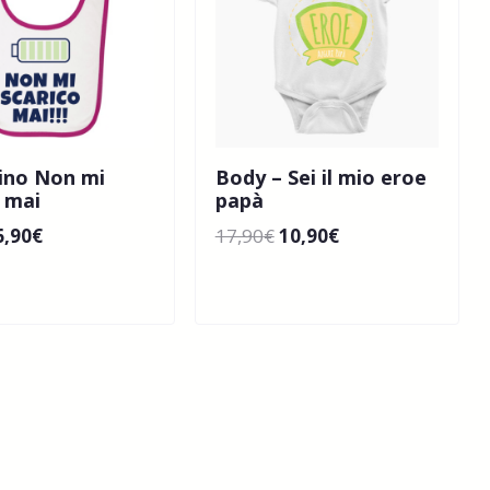
ino Non mi
Body – Sei il mio eroe
o mai
papà
6,90
€
17,90
€
10,90
€