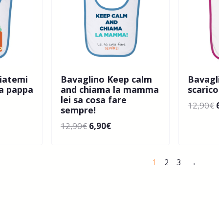
iatemi
Bavaglino Keep calm
Bavagl
za pappa
and chiama la mamma
scaric
lei sa cosa fare
12,90
€
sempre!
12,90
€
6,90
€
1
2
3
→