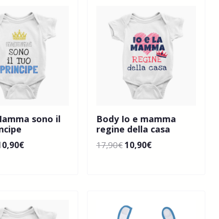
amma sono il
Body Io e mamma
ncipe
regine della casa
10,90
€
17,90
€
10,90
€