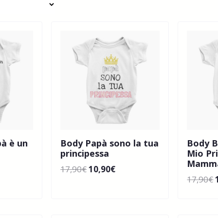
pà è un
Body Papà sono la tua
Body B
principessa
Mio Pr
Mamma
17,90
€
10,90
€
17,90
€