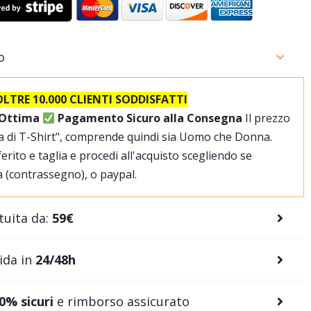
o
OLTRE 10.000 CLIENTI SODDISFATTI
 Ottima
Pagamento Sicuro alla Consegna
Il prezzo
pia di T-Shirt", comprende quindi sia Uomo che Donna.
erito e taglia e procedi all'acquisto scegliendo se
 (contrassegno), o paypal.
tuita da:
59€
ida in
24/48h
0% sicuri
e rimborso assicurato