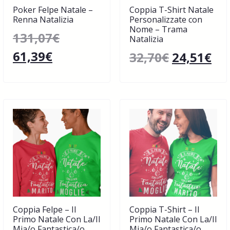
Poker Felpe Natale –
Coppia T-Shirt Natale
Renna Natalizia
Personalizzate con
Nome – Trama
131,07
€
Natalizia
61,39
€
32,70
€
24,51
€
Coppia Felpe – Il
Coppia T-Shirt – Il
Primo Natale Con La/Il
Primo Natale Con La/Il
Mia/o Fantastica/o
Mia/o Fantastica/o