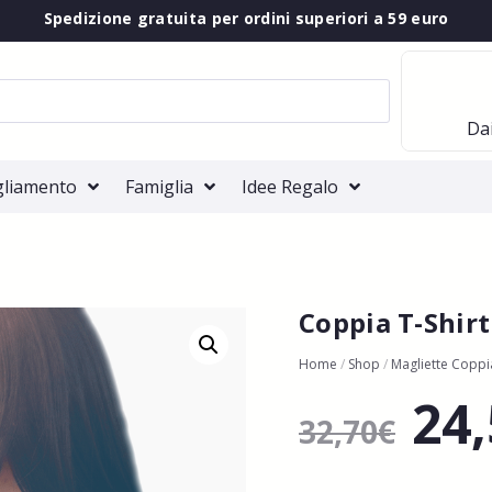
Spedizione gratuita per ordini superiori a 59 euro
Dai
gliamento
Famiglia
Idee Regalo
Coppia T-Shir
Home
/
Shop
/
Magliette Coppi
24
32,70
€