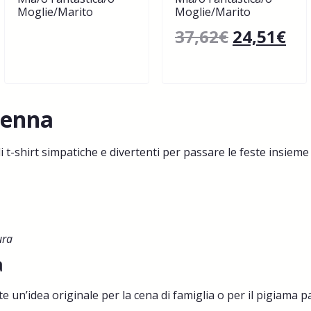
Moglie/Marito
Moglie/Marito
37,62
€
24,51
€
renna
i t-shirt simpatiche e divertenti per passare le feste insieme 
ura
a
n’idea originale per la cena di famiglia o per il pigiama party