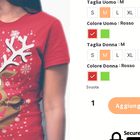
: M
Taglia Uomo
S
M
L
XL
: Rosso
Colore Uomo
: M
Taglia Donna
S
M
L
XL
: Rosso
Colore Donna
Svuota
Aggiungi