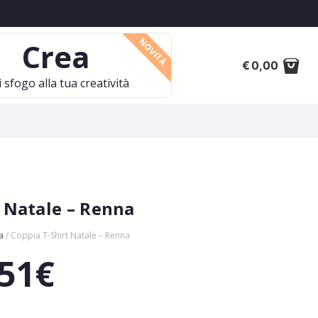
NOVITÀ
Crea
€
0,00
 sfogo alla tua creatività
t Natale – Renna
a
/ Coppia T-Shirt Natale – Renna
,51
€