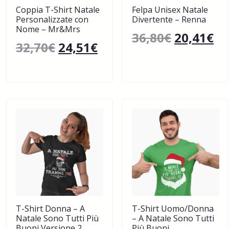
Coppia T-Shirt Natale
Felpa Unisex Natale
Personalizzate con
Divertente – Renna
Nome – Mr&Mrs
36,80
€
20,41
€
32,70
€
24,51
€
T-Shirt Donna – A
T-Shirt Uomo/Donna
Natale Sono Tutti Più
– A Natale Sono Tutti
Buoni Versione 2
Più Buoni